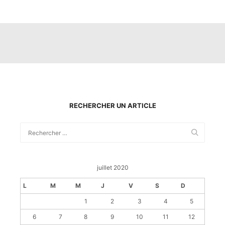
RECHERCHER UN ARTICLE
juillet 2020
L
M
M
J
V
S
D
1
2
3
4
5
6
7
8
9
10
11
12